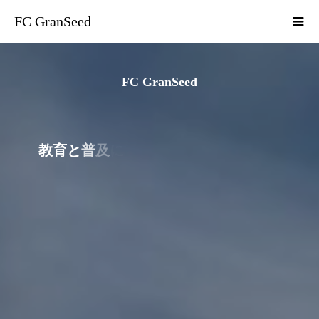
FC GranSeed
FC GranSeed
教
育
と
普
及
に
特
化
し
た
ク
ラ
ブ