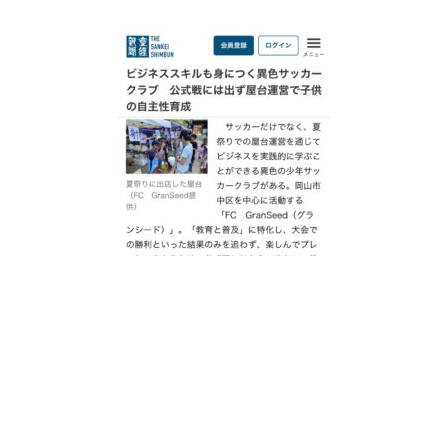
(
https://www.sankei.com/article/20241111-JZHPHMCG4FOANBMVXAAOEP32T4/
)